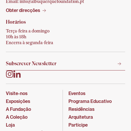
Email:
info@albuquerquefoundation.pt
Obter direcções
Horários
Terça-feira a domingo
10h às 18h
Encerra à segunda-feira
Visite-nos
Eventos
Exposições
Programa Educativo
A Fundação
Residências
A Coleção
Arquitetura
Loja
Participe