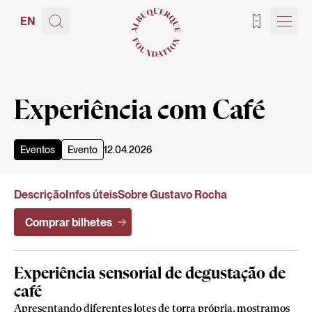
EN
Bilhetes
Experiência com Café
Eventos
Evento
12.04.2026
Descrição
Infos úteis
Sobre Gustavo Rocha
Comprar bilhetes
Experiência sensorial de degustação de
café
Apresentando diferentes lotes de torra própria, mostramos